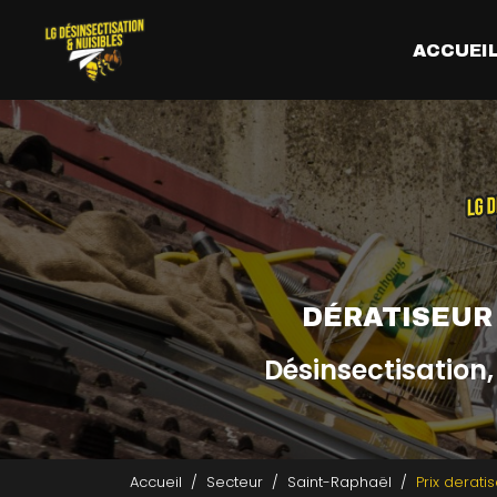
Aller
Navigation principale
au
ACCUEI
contenu
principal
DÉRATISEUR
Désinsectisation,
Accueil
Secteur
Saint-Raphaël
Prix derati