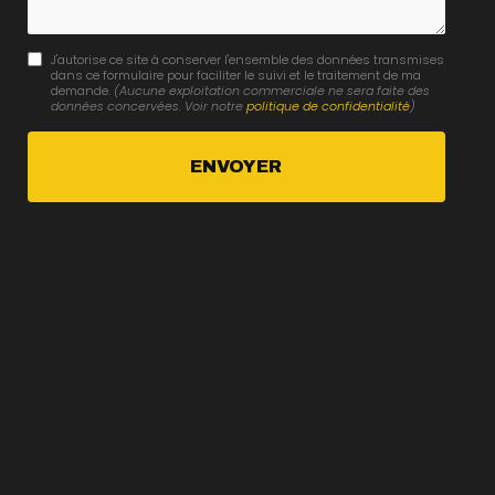
J'autorise ce site à conserver l'ensemble des données transmises
dans ce formulaire pour faciliter le suivi et le traitement de ma
demande.
(Aucune exploitation commerciale ne sera faite des
données concervées. Voir notre
politique de confidentialité
)