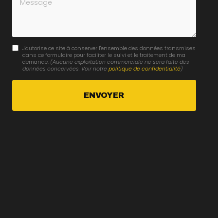
J'autorise ce site à conserver l'ensemble des données transmises
dans ce formulaire pour faciliter le suivi et le traitement de ma
demande.
(Aucune exploitation commerciale ne sera faite des
données concervées. Voir notre
politique de confidentialité
)