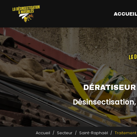
Aller
Navigation principale
au
ACCUEI
contenu
principal
DÉRATISEUR
Désinsectisation,
Accueil
Secteur
Saint-Raphaël
Traitement